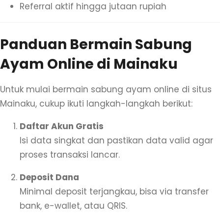
Referral aktif hingga jutaan rupiah
Panduan Bermain Sabung
Ayam Online di Mainaku
Untuk mulai bermain sabung ayam online di situs
Mainaku, cukup ikuti langkah-langkah berikut:
Daftar Akun Gratis
Isi data singkat dan pastikan data valid agar
proses transaksi lancar.
Deposit Dana
Minimal deposit terjangkau, bisa via transfer
bank, e-wallet, atau QRIS.