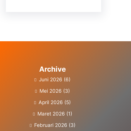
Archive
Juni 2026
(6)
Mei 2026
(3)
April 2026
(5)
Maret 2026
(1)
Februari 2026
(3)