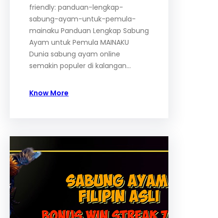
friendly: panduan-lengkap-
sabung-ayam-untuk-pemula-
mainaku Panduan Lengkap Sabung
Ayam untuk Pemula MAINAKU
Dunia sabung ayam online
semakin populer di kalangan…
Know More