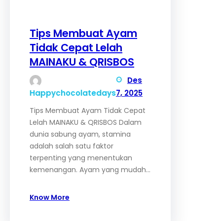
Tips Membuat Ayam
Tidak Cepat Lelah
MAINAKU & QRISBOS
Des
Happychocolatedays
7, 2025
Tips Membuat Ayam Tidak Cepat
Lelah MAINAKU & QRISBOS Dalam
dunia sabung ayam, stamina
adalah salah satu faktor
terpenting yang menentukan
kemenangan. Ayam yang mudah…
Know More