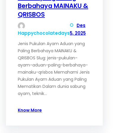
Berbahaya MAINAKU &
QRISBOS
Des
Happychocolatedays
5, 2025
Jenis Pukulan Ayam Aduan yang
Paling Berbahaya MAINAKU &
QRISBOS Slug: jenis-pukulan-
ayam-aduan-paling-berbahaya-
mainaku-qrisbos Memahami Jenis
Pukulan Ayam Aduan yang Paling
Mematikan Dalam dunia sabung
ayam, teknik…
Know More