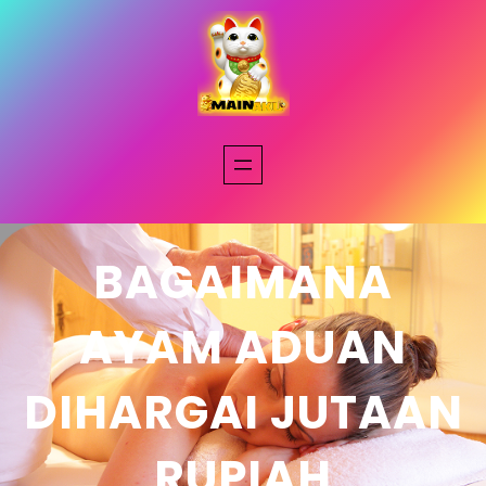
Lewati
ke
konten
BAGAIMANA
AYAM ADUAN
DIHARGAI JUTAAN
RUPIAH