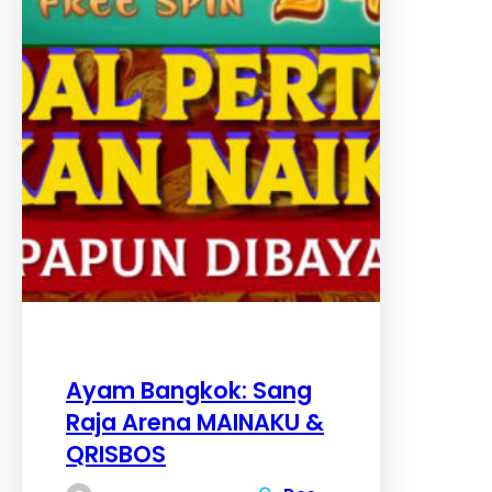
Ayam Bangkok: Sang
Raja Arena MAINAKU &
QRISBOS