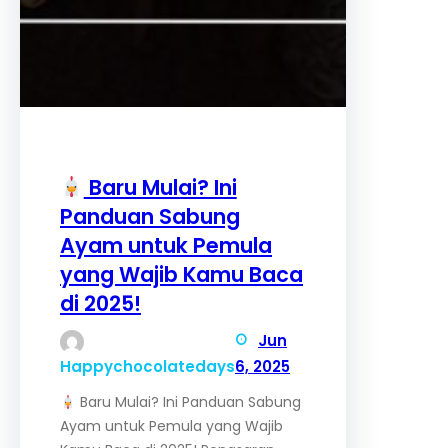
Baru Mulai? Ini
Panduan Sabung
Ayam untuk Pemula
yang Wajib Kamu Baca
di 2025!
Jun
Happychocolatedays
6, 2025
Baru Mulai? Ini Panduan Sabung
Ayam untuk Pemula yang Wajib