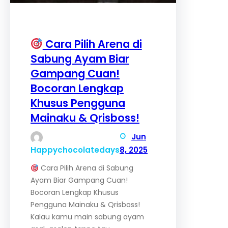
Cara Pilih Arena di
Sabung Ayam Biar
Gampang Cuan!
Bocoran Lengkap
Khusus Pengguna
Mainaku & Qrisboss!
Jun
Happychocolatedays
8, 2025
Cara Pilih Arena di Sabung
Ayam Biar Gampang Cuan!
Bocoran Lengkap Khusus
Pengguna Mainaku & Qrisboss!
Kalau kamu main sabung ayam