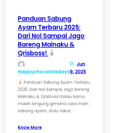
Panduan Sabung
Ayam Terbaru 2025:
Dari Nol Sampai Jago
Bareng Mainaku &
Qrisboss!
Jun
Happychocolatedays
9, 2025
Panduan Sabung Ayam Terbaru
2025: Dari Nol Sampai Jago Bareng
Mainaku & Qrisboss! Kalau kamu
masih bingung gimana cara main
sabung ayam, atau takut…
Know More