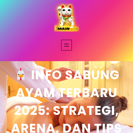
Lewati
ke
konten
INFO SABUNG
AYAM TERBARU
2025: STRATEGI,
ARENA, DAN TIPS