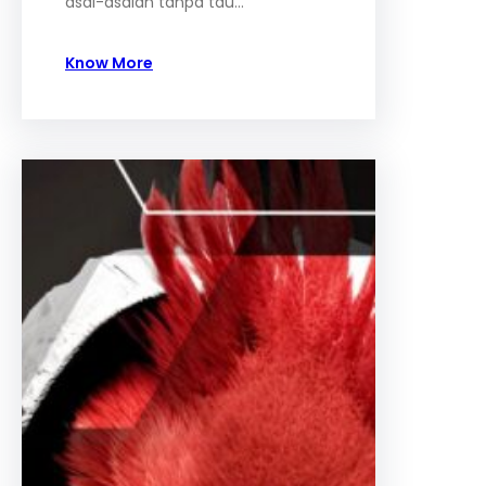
asal-asalan tanpa tau…
Know More