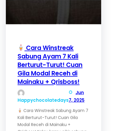
Cara Winstreak
Sabung Ayam 7 Kali
Berturut-Turut! Cuan
Gila Modal Receh di
Mainaku + Qrisboss!
Jun
Happychocolatedays
7, 2025
Cara Winstreak Sabung Ayam 7
Kali Berturut-Turut! Cuan Gila
Modal Receh di Mainaku +