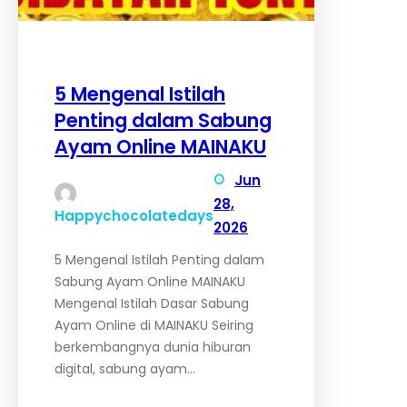
5 Mengenal Istilah
Penting dalam Sabung
Ayam Online MAINAKU
Jun
28,
Happychocolatedays
2026
5 Mengenal Istilah Penting dalam
Sabung Ayam Online MAINAKU
Mengenal Istilah Dasar Sabung
Ayam Online di MAINAKU Seiring
berkembangnya dunia hiburan
digital, sabung ayam…