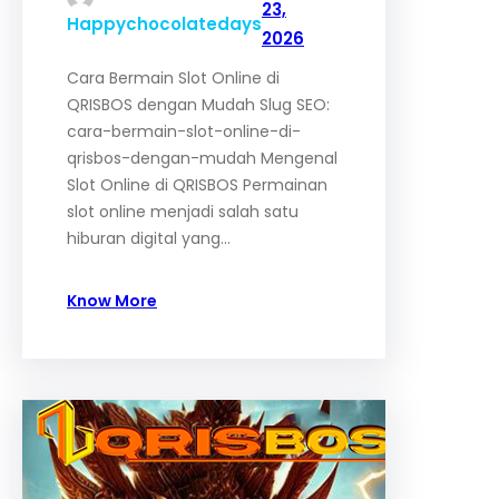
23,
Happychocolatedays
2026
Cara Bermain Slot Online di
QRISBOS dengan Mudah Slug SEO:
cara-bermain-slot-online-di-
qrisbos-dengan-mudah Mengenal
Slot Online di QRISBOS Permainan
slot online menjadi salah satu
hiburan digital yang…
Know More