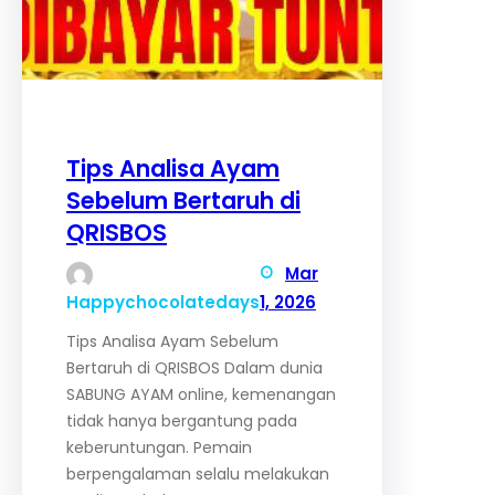
Tips Analisa Ayam
Sebelum Bertaruh di
QRISBOS
Mar
Happychocolatedays
1, 2026
Tips Analisa Ayam Sebelum
Bertaruh di QRISBOS Dalam dunia
SABUNG AYAM online, kemenangan
tidak hanya bergantung pada
keberuntungan. Pemain
berpengalaman selalu melakukan