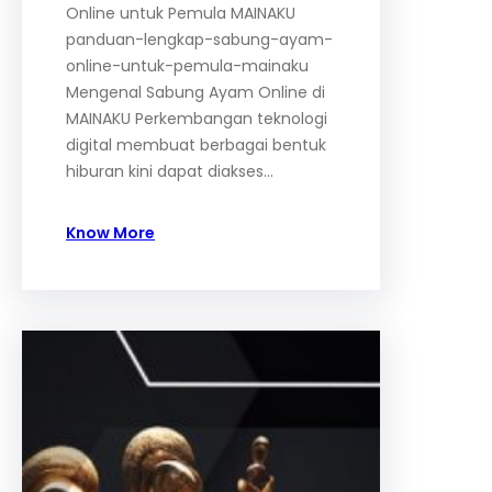
Online untuk Pemula MAINAKU
panduan-lengkap-sabung-ayam-
online-untuk-pemula-mainaku
Mengenal Sabung Ayam Online di
MAINAKU Perkembangan teknologi
digital membuat berbagai bentuk
hiburan kini dapat diakses…
Know More