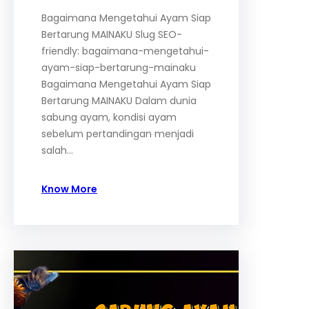
Bagaimana Mengetahui Ayam Siap
Bertarung MAINAKU Slug SEO-
friendly: bagaimana-mengetahui-
ayam-siap-bertarung-mainaku
Bagaimana Mengetahui Ayam Siap
Bertarung MAINAKU Dalam dunia
sabung ayam, kondisi ayam
sebelum pertandingan menjadi
salah…
Know More