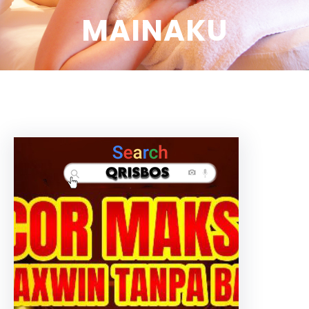
MAINAKU