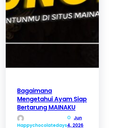
Bagaimana
Mengetahui Ayam Siap
Bertarung MAINAKU
Jun
Happychocolatedays
4, 2026