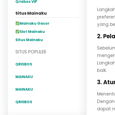
Qrisbos VIP
Langkah
Situs Mainaku
preferen
Mainaku Gacor
yang be
Slot Mainaku
2. Pel
Situs Mainaku
Sebelum
SITUS POPULER
mengena
Langka
QRISBOS
baik.
MAINAKU
3. At
MAINAKU
Menentu
Dengan
QRISBOS
dapat m