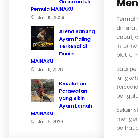
Meng
Online untuk
Pemula MAINAKU
Juni 19, 2026
Permain
diminat
Arena Sabung
cepat, 
Ayam Paling
informa
Terkenal di
Dunia
platfor
MAINAKU
Bagi pe
Juni 11, 2026
langkah
Kesalahan
tersedi
Perawatan
pengal
yang Bikin
Ayam Lemah
Selain 
MAINAKU
menge
Juni 6, 2026
perhati