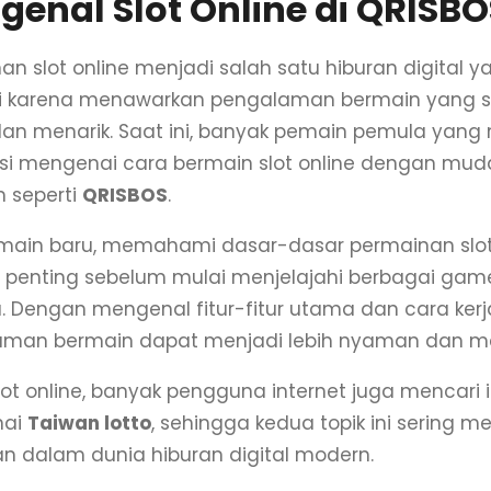
enal Slot Online di QRISBO
an slot online menjadi salah satu hiburan digital 
i karena menawarkan pengalaman bermain yang s
dan menarik. Saat ini, banyak pemain pemula yang
si mengenai cara bermain slot online dengan mud
m seperti
QRISBOS
.
main baru, memahami dasar-dasar permainan slo
 penting sebelum mulai menjelajahi berbagai gam
a. Dengan mengenal fitur-fitur utama dan cara ker
aman bermain dapat menjadi lebih nyaman dan m
slot online, banyak pengguna internet juga mencari 
nai
Taiwan lotto
, sehingga kedua topik ini sering m
an dalam dunia hiburan digital modern.