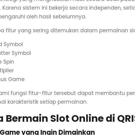
. Karena sistem ini bekerja secara independen, set
ipengaruhi oleh hasil sebelumnya.
a fitur yang sering ditemukan dalam permainan slot
d Symbol
tter Symbol
e Spin
tiplier
nus Game
i fungsi fitur-fitur tersebut dapat membantu p
l karakteristik setiap permainan.
 Bermain Slot Online di QR
ih Game yang Ingin Dimainkan