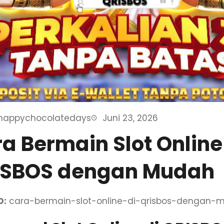
happychocolatedays
Juni 23, 2026
a Bermain Slot Online
ISBOS dengan Mudah
O:
cara-bermain-slot-online-di-qrisbos-dengan-