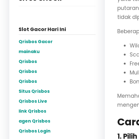
putaran
tidak d
Slot Gacor Hari Ini
Beberap
Qrisbos Gacor
Wil
mainaku
Sca
Qrisbos
Fre
Qrisbos
Mul
Bo
Qrisbos
Situs Qrisbos
Memaham
Qrisbos Live
mengena
link Qrisbos
Cara
agen Qrisbos
Qrisbos Login
1. Pil