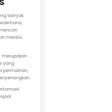
S
yang banyak
ederhana,
 mencari
ah melalui
t merupakan
e yang
ja permainan,
enyenangkan.
informasi
enjadi