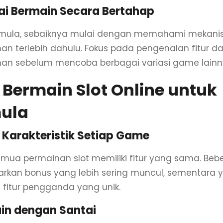
lai Bermain Secara Bertahap
emula, sebaiknya mulai dengan memahami mekan
an terlebih dahulu. Fokus pada pengenalan fitur da
an sebelum mencoba berbagai variasi game lainn
 Bermain Slot Online untuk
ula
 Karakteristik Setiap Game
emua permainan slot memiliki fitur yang sama. Be
kan bonus yang lebih sering muncul, sementara y
i fitur pengganda yang unik.
in dengan Santai