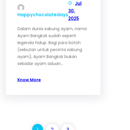
Jul
30,
Happychocolatedays
2025
Dalam dunia sabung ayam, nama
Ayam Bangkok sudah seperti
legenda hidup. Bagi para botoh
(sebutan untuk pecinta sabung
ayam), Ayam Bangkok bukan
sekadar ayam aduan…
Know More
1
2
3