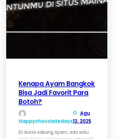
Kenapa Ayam Bangkok
Bisa Jadi Favorit Para
Botoh?
Agu
Happychocolatedays
13, 2025
Di dunia sabung ayam, ada satu