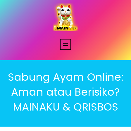
Lewati
ke
konten
Sabung Ayam Online:
Aman atau Berisiko?
MAINAKU & QRISBOS