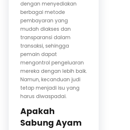
dengan menyediakan
berbagai metode
pembayaran yang
mudah diakses dan
transparansi dalam
transaksi, sehingga
pemain dapat
mengontrol pengeluaran
mereka dengan lebih baik.
Namun, kecanduan judi
tetap menjadi isu yang
harus diwaspadai.
Apakah
Sabung Ayam