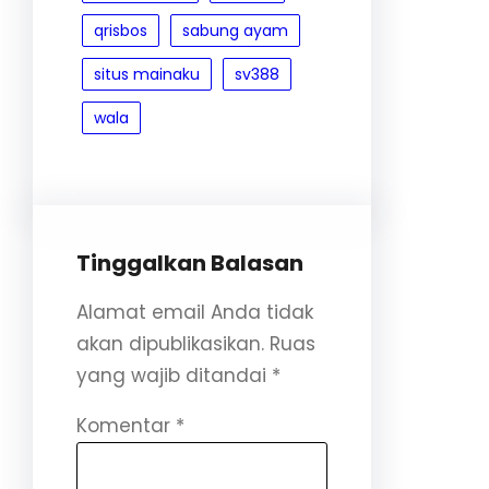
qrisbos
sabung ayam
situs mainaku
sv388
wala
Tinggalkan Balasan
Alamat email Anda tidak
akan dipublikasikan.
Ruas
yang wajib ditandai
*
Komentar
*