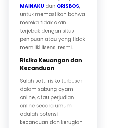
MAINAKU
dan
QRISBOS
,
untuk memastikan bahwa
mereka tidak akan
terjebak dengan situs
penipuan atau yang tidak
memiliki lisensi resmi.
Risiko Keuangan dan
Kecanduan
Salah satu risiko terbesar
dalam sabung ayam
online, atau perjudian
online secara umum,
adalah potensi
kecanduan dan kerugian