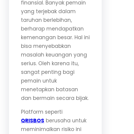
finansial. Banyak pemain
yang terjebak dalam
taruhan berlebihan,
berharap mendapatkan
kemenangan besar. Hal ini
bisa menyebabkan
masalah keuangan yang
serius. Oleh karena itu,
sangat penting bagi
pemain untuk
menetapkan batasan
dan bermain secara bijak.
Platform seperti
QRISBOS
berusaha untuk
meminimalkan risiko ini