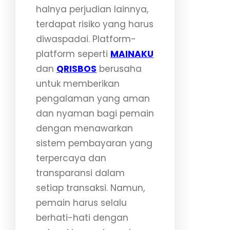
halnya perjudian lainnya,
terdapat risiko yang harus
diwaspadai. Platform-
platform seperti
MAINAKU
dan
QRISBOS
berusaha
untuk memberikan
pengalaman yang aman
dan nyaman bagi pemain
dengan menawarkan
sistem pembayaran yang
terpercaya dan
transparansi dalam
setiap transaksi. Namun,
pemain harus selalu
berhati-hati dengan