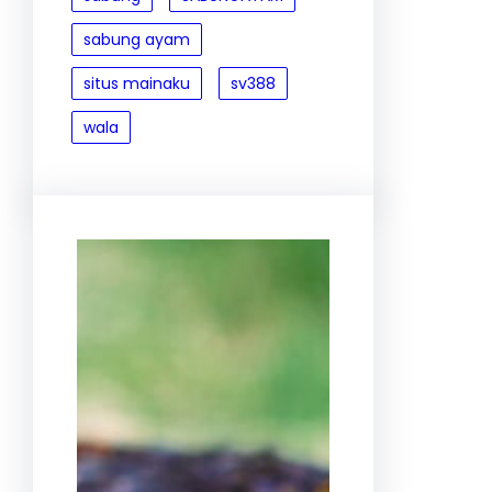
sabung ayam
situs mainaku
sv388
wala