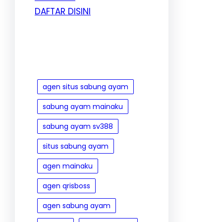
DAFTAR DISINI
agen situs sabung ayam
sabung ayam mainaku
sabung ayam sv388
situs sabung ayam
agen mainaku
agen qrisboss
agen sabung ayam