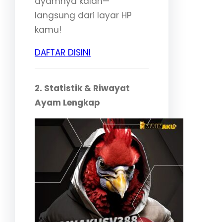
ayamnya kalah—
langsung dari layar HP
kamu!
DAFTAR DISINI
2. Statistik & Riwayat
Ayam Lengkap