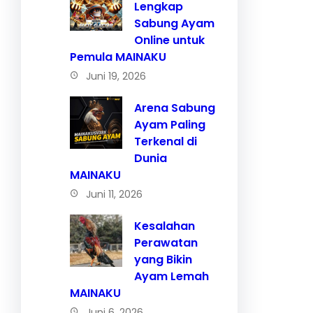
Lengkap
Sabung Ayam
Online untuk
Pemula MAINAKU
Juni 19, 2026
Arena Sabung
Ayam Paling
Terkenal di
Dunia
MAINAKU
Juni 11, 2026
Kesalahan
Perawatan
yang Bikin
Ayam Lemah
MAINAKU
Juni 6, 2026