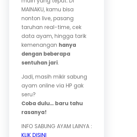
main yang tepat. Di
MAINAKU, kamu bisa
nonton live, pasang
taruhan real-time, cek
data ayam, hingga tarik
kemenangan
hanya
dengan beberapa
sentuhan jari
.
Jadi, masih mikir sabung
ayam online via HP gak
seru?
Coba dulu… baru tahu
rasanya!
INFO SABUNG AYAM LAINYA :
KLIK DISINI