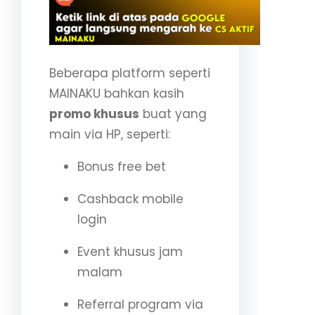
Beberapa platform seperti
MAINAKU bahkan kasih
promo khusus
buat yang
main via HP, seperti:
Bonus free bet
Cashback mobile
login
Event khusus jam
malam
Referral program via