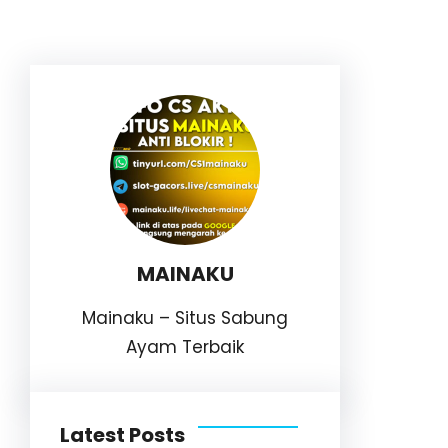
MAINAKU
Mainaku – Situs Sabung
Ayam Terbaik
Latest Posts