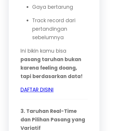
Gaya bertarung
Track record dari
pertandingan
sebelumnya
Ini bikin kamu bisa
pasang taruhan bukan
karena feeling doang,
tapi berdasarkan data!
DAFTAR DISINI
3. Taruhan Real-Time
dan Pilihan Pasang yang
Variatif