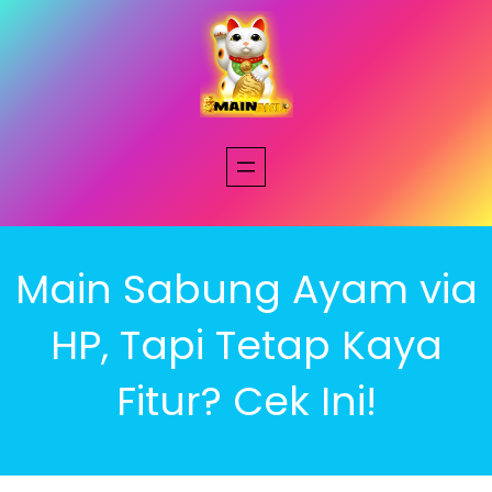
Lewati
ke
konten
Main Sabung Ayam via
HP, Tapi Tetap Kaya
Fitur? Cek Ini!