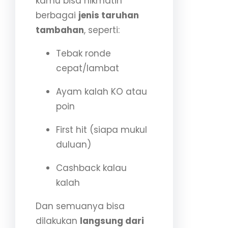
kamu bisa nikmatin
berbagai
jenis taruhan
tambahan
, seperti:
Tebak ronde
cepat/lambat
Ayam kalah KO atau
poin
First hit (siapa mukul
duluan)
Cashback kalau
kalah
Dan semuanya bisa
dilakukan
langsung dari