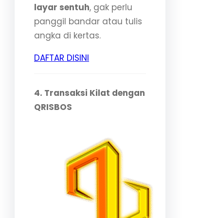
layar sentuh
, gak perlu
panggil bandar atau tulis
angka di kertas.
DAFTAR DISINI
4. Transaksi Kilat dengan
QRISBOS