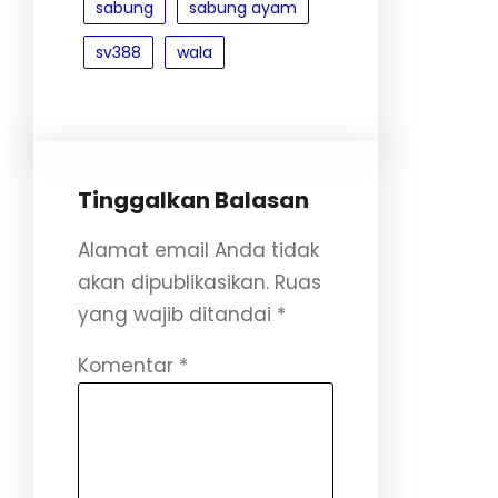
sabung
sabung ayam
sv388
wala
Tinggalkan Balasan
Alamat email Anda tidak
akan dipublikasikan.
Ruas
yang wajib ditandai
*
Komentar
*