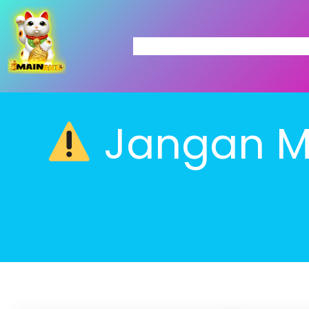
Lewati
ke
LOGIN
D
konten
Jangan M