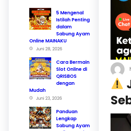
5 Mengenal
Istilah Penting
dalam
Sabung Ayam
Online MAINAKU
Juni 28, 2026
Cara Bermain
Slot Online di
QRISBOS
dengan
Mudah
Seb
Juni 23, 2026
Panduan
Lengkap
Sabung Ayam