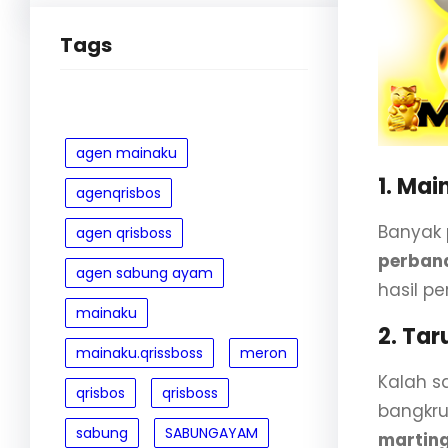
Tags
agen mainaku
1.
Main
agenqrisbos
Banyak 
agen qrisboss
perband
agen sabung ayam
hasil p
mainaku
2.
Tar
mainaku.qrissboss
meron
Kalah sa
qrisbos
qrisboss
bangkru
sabung
SABUNGAYAM
marting