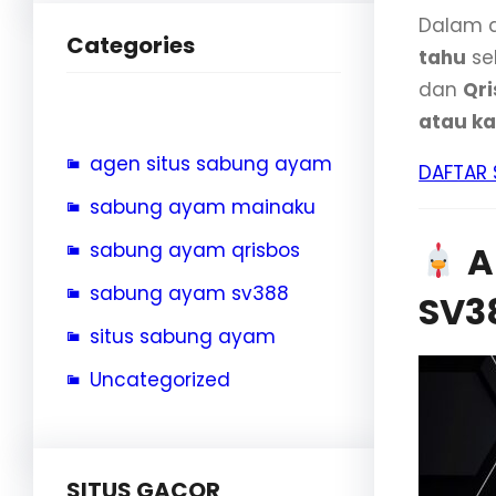
Dalam a
Categories
tahu
se
dan
Qr
atau k
agen situs sabung ayam
DAFTAR
sabung ayam mainaku
sabung ayam qrisbos
A
sabung ayam sv388
SV3
situs sabung ayam
Uncategorized
SITUS GACOR