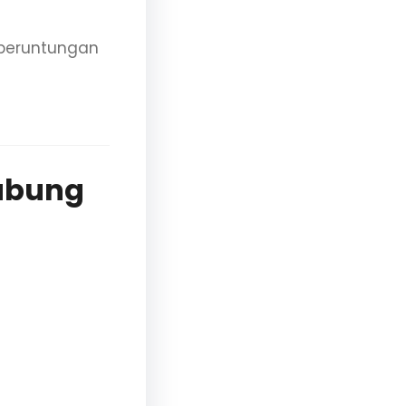
eberuntungan
Sabung