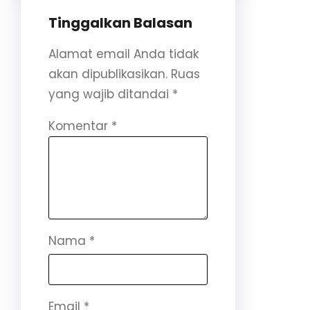
Tinggalkan Balasan
Alamat email Anda tidak
akan dipublikasikan.
Ruas
yang wajib ditandai
*
Komentar
*
Nama
*
Email
*