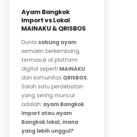
Ayam Bangkok
Import vs Lokal
MAINAKU & QRISBOS
Dunia
sabung ayam
semakin berkembang,
termasuk di platform
digital seperti
MAINAKU
dan komunitas
QRISBOS
.
Salah satu perdebatan
yang sering muncul
adalah:
ayam Bangkok
import atau ayam
Bangkok lokal, mana
yang lebih unggul?