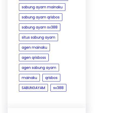
sabung ayam mainaku
sabung ayam qrisbos
sabung ayam sv388
situs sabung ayam
agen mainaku
agen qrisboss
agen sabung ayam
mainaku
qrisbos
SABUNGAYAM
sv388