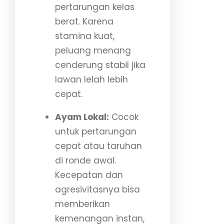
pertarungan kelas
berat. Karena
stamina kuat,
peluang menang
cenderung stabil jika
lawan lelah lebih
cepat.
Ayam Lokal:
Cocok
untuk pertarungan
cepat atau taruhan
di ronde awal.
Kecepatan dan
agresivitasnya bisa
memberikan
kemenangan instan,