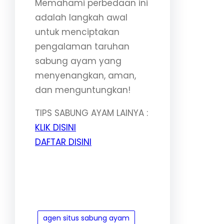
Memahami perbedaan ini
adalah langkah awal
untuk menciptakan
pengalaman taruhan
sabung ayam yang
menyenangkan, aman,
dan menguntungkan!
TIPS SABUNG AYAM LAINYA :
KLIK DISINI
DAFTAR DISINI
agen situs sabung ayam