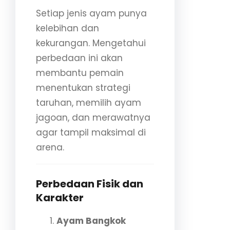
Setiap jenis ayam punya
kelebihan dan
kekurangan. Mengetahui
perbedaan ini akan
membantu pemain
menentukan strategi
taruhan, memilih ayam
jagoan, dan merawatnya
agar tampil maksimal di
arena.
Perbedaan Fisik dan
Karakter
Ayam Bangkok