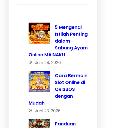
5 Mengenal
Istilah Penting
dalam
Sabung Ayam
Online MAINAKU
Juni 28, 2026
Cara Bermain
Slot Online di
QRISBOS
dengan
Mudah
Juni 23, 2026
Panduan