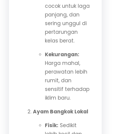
cocok untuk laga
panjang, dan
sering unggul di
pertarungan
kelas berat.
Kekurangan:
Harga mahal,
perawatan lebih
rumit, dan
sensitif terhadap
iklim baru.
Ayam Bangkok Lokal
Fisik:
Sedikit