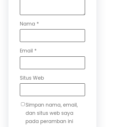
Nama
*
Email
*
Situs Web
Simpan nama, email,
dan situs web saya
pada peramban ini