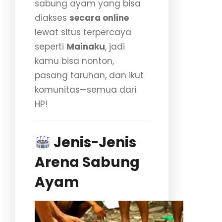
sabung ayam yang bisa
diakses
secara online
lewat situs terpercaya
seperti
Mainaku
, jadi
kamu bisa nonton,
pasang taruhan, dan ikut
komunitas—semua dari
HP!
Jenis-Jenis
Arena Sabung
Ayam