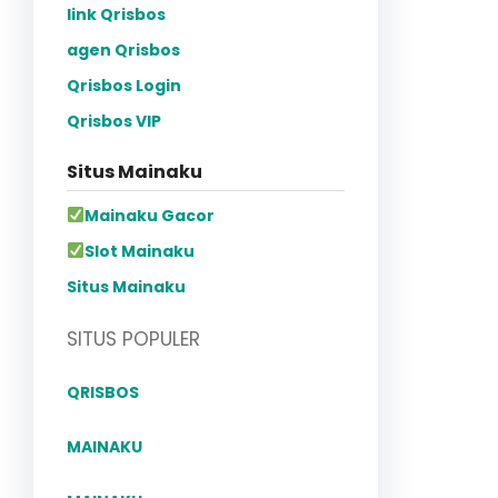
link Qrisbos
agen Qrisbos
Qrisbos Login
Qrisbos VIP
Situs Mainaku
Mainaku Gacor
Slot Mainaku
Situs Mainaku
SITUS POPULER
QRISBOS
MAINAKU