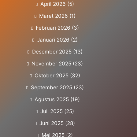
April 2026
(5)
Maret 2026
(1)
Februari 2026
(3)
Januari 2026
(2)
Desember 2025
(13)
November 2025
(23)
Oktober 2025
(32)
September 2025
(23)
Agustus 2025
(19)
Juli 2025
(25)
Juni 2025
(28)
Mei 2025
(2)