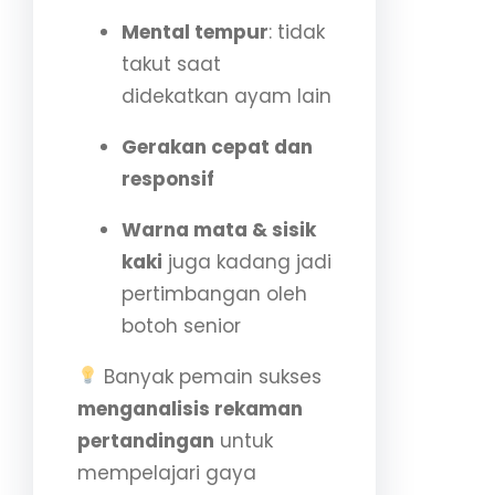
Mental tempur
: tidak
takut saat
didekatkan ayam lain
Gerakan cepat dan
responsif
Warna mata & sisik
kaki
juga kadang jadi
pertimbangan oleh
botoh senior
Banyak pemain sukses
menganalisis rekaman
pertandingan
untuk
mempelajari gaya