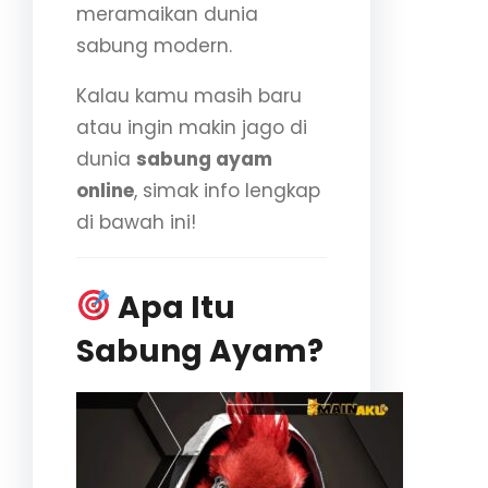
meramaikan dunia
sabung modern.
Kalau kamu masih baru
atau ingin makin jago di
dunia
sabung ayam
online
, simak info lengkap
di bawah ini!
Apa Itu
Sabung Ayam?