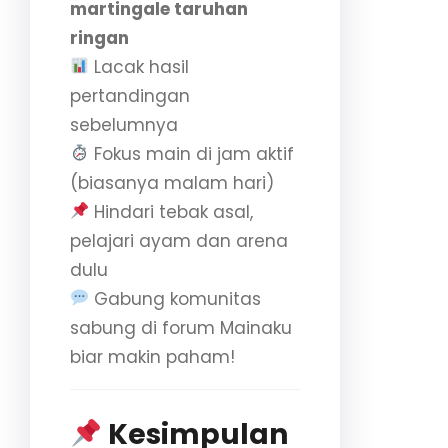
martingale taruhan
ringan
Lacak hasil
pertandingan
sebelumnya
Fokus main di jam aktif
(biasanya malam hari)
Hindari tebak asal,
pelajari ayam dan arena
dulu
Gabung komunitas
sabung di forum Mainaku
biar makin paham!
Kesimpulan