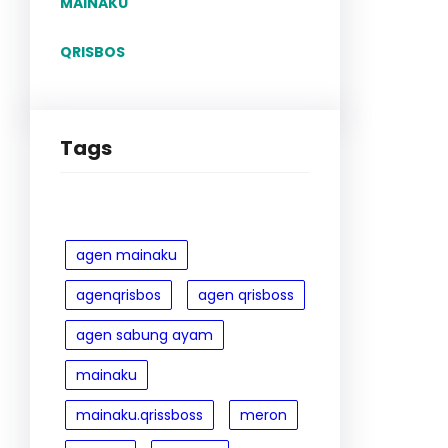
MAINAKU
QRISBOS
Tags
agen mainaku
agenqrisbos
agen qrisboss
agen sabung ayam
mainaku
mainaku.qrissboss
meron