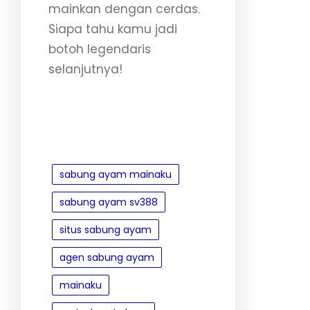
mainkan dengan cerdas.
Siapa tahu kamu jadi
botoh legendaris
selanjutnya!
sabung ayam mainaku
sabung ayam sv388
situs sabung ayam
agen sabung ayam
mainaku