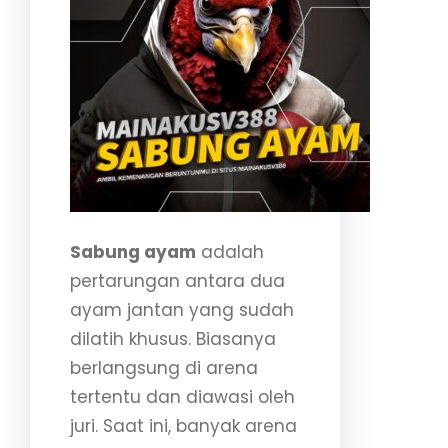
Sabung ayam
adalah
pertarungan antara dua
ayam jantan yang sudah
dilatih khusus. Biasanya
berlangsung di arena
tertentu dan diawasi oleh
juri. Saat ini, banyak arena