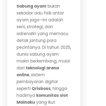
Sabung ayam
bukan
sekadar adu fisik antar
ayam jago—ini adalah
seni, strategi, dan
adrenalin yang memacu
detak jantung para
pecintanya. Di tahun 2025,
dunia sabung ayam
makin berkembang, mulai
dari
teknologi arena
online
, sistem
pembayaran digital
seperti
Qrisboss
, hingga
hadirnya
komunitas slot
Mainaku
yang ikut