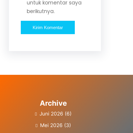
untuk komentar saya
berikutnya.
Archive
Juni 2026
(6)
Mei 2026
(3)