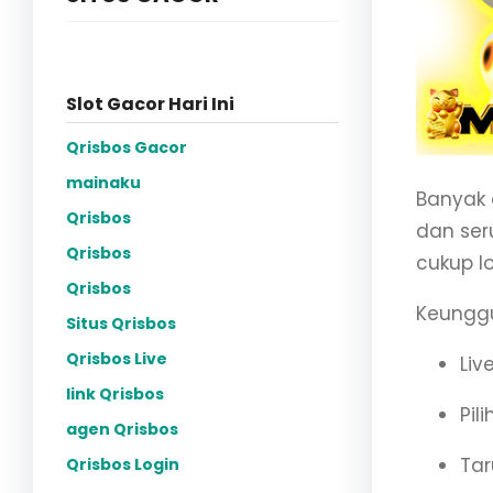
Slot Gacor Hari Ini
Qrisbos Gacor
mainaku
Banyak 
Qrisbos
dan ser
Qrisbos
cukup l
Qrisbos
Keunggu
Situs Qrisbos
Qrisbos Live
Liv
link Qrisbos
Pil
agen Qrisbos
Tar
Qrisbos Login