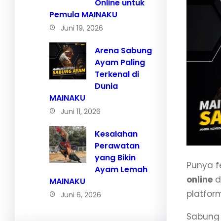
Online untuk
Pemula MAINAKU
Juni 19, 2026
Arena Sabung
Ayam Paling
Terkenal di
Dunia
MAINAKU
Juni 11, 2026
Kesalahan
Perawatan
yang Bikin
Punya f
Ayam Lemah
online
d
MAINAKU
platfor
Juni 6, 2026
Sabung 