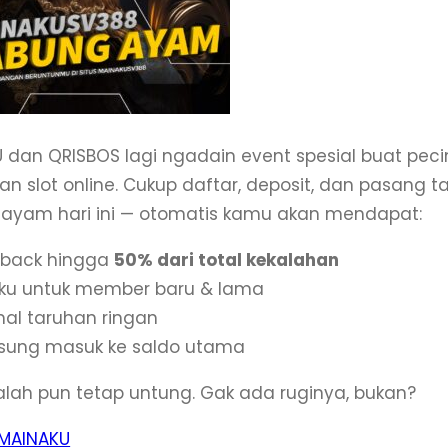
 dan QRISBOS lagi ngadain event spesial buat pec
n slot online. Cukup daftar, deposit, dan pasang t
ayam hari ini — otomatis kamu akan mendapat:
back hingga
50% dari total kekalahan
ku untuk member baru & lama
al taruhan ringan
sung masuk ke saldo utama
lah pun tetap untung. Gak ada ruginya, bukan?
 MAINAKU