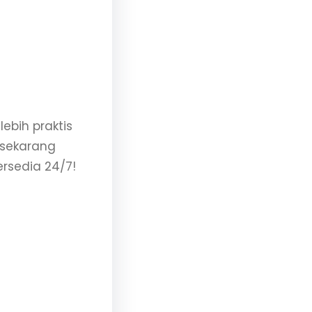
lebih praktis
 sekarang
ersedia 24/7!