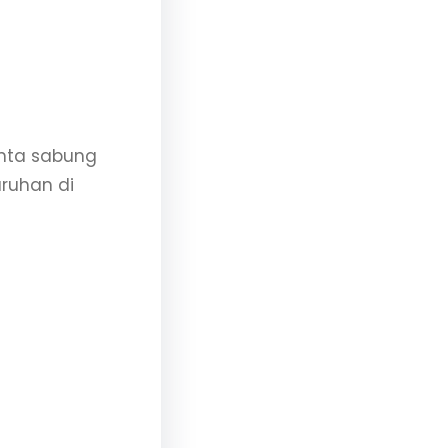
inta sabung
aruhan di