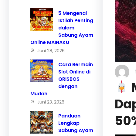
5 Mengenal
Istilah Penting
dalam
Sabung Ayam
Online MAINAKU
Juni 28, 2026
Cara Bermain
Slot Online di
QRISBOS
M
dengan
Mudah
Da
Juni 23, 2026
50
Panduan
Lengkap
Sabung Ayam