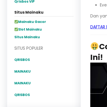
Qrisbos VIP
Eve
Situs Mainaku
Dan yan
Mainaku Gacor
DAFTAR
Slot Mainaku
Situs Mainaku
C
SITUS POPULER
Ini!
QRISBOS
MAINAKU
MAINAKU
QRISBOS