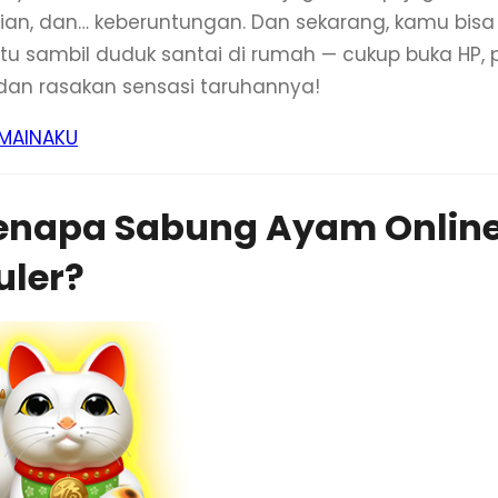
ian, dan… keberuntungan. Dan sekarang, kamu bisa
tu sambil duduk santai di rumah — cukup buka HP, 
, dan rasakan sensasi taruhannya!
 MAINAKU
enapa Sabung Ayam Online
uler?