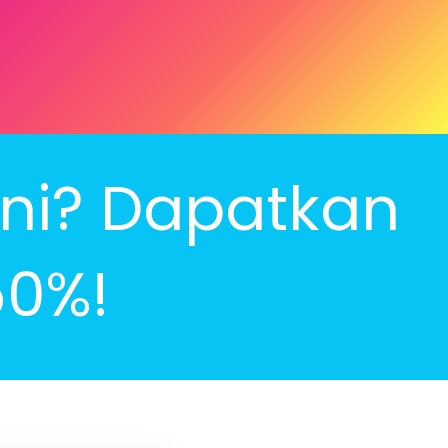
ni? Dapatkan
50%!