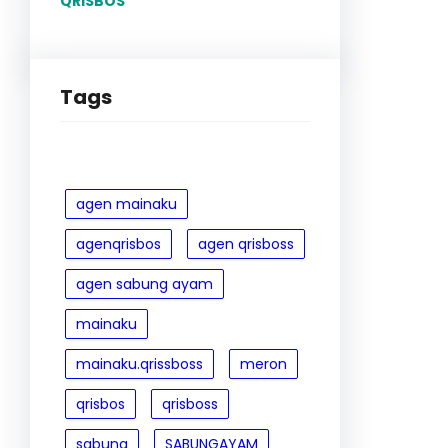
QRISBOS
Tags
agen mainaku
agenqrisbos
agen qrisboss
agen sabung ayam
mainaku
mainaku.qrissboss
meron
qrisbos
qrisboss
sabung
SABUNGAYAM