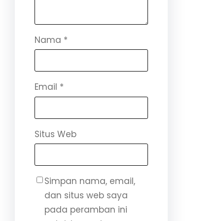
Nama
*
Email
*
Situs Web
Simpan nama, email,
dan situs web saya
pada peramban ini