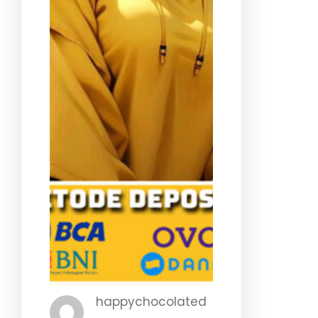
happychocolated