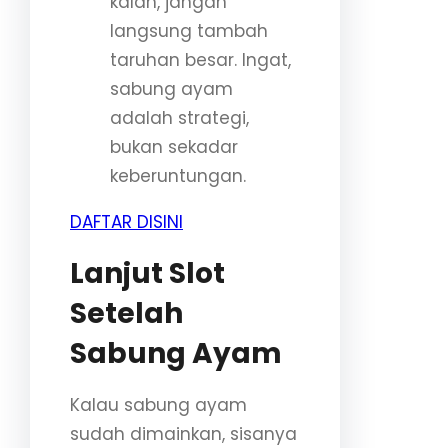
kalah, jangan
langsung tambah
taruhan besar. Ingat,
sabung ayam
adalah strategi,
bukan sekadar
keberuntungan.
DAFTAR DISINI
Lanjut Slot
Setelah
Sabung Ayam
Kalau sabung ayam
sudah dimainkan, sisanya