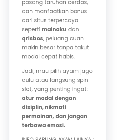
pasang taruhan cerdas,
dan manfaatkan bonus
dari situs terpercaya
seperti
mainaku
dan
qrisbos
, peluang cuan
makin besar tanpa takut
modal cepat habis.
Jadi, mau pilih ayam jago
dulu atau langsung spin
slot, yang penting ingat:
atur modal dengan
disiplin, nikmati
permainan, dan jangan
terbawa emosi.
INFO SABUNG AYAM LAINYA :