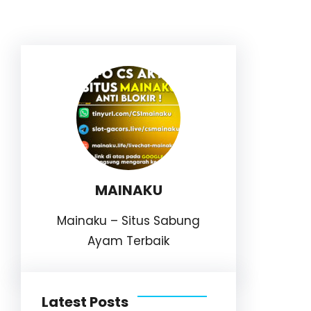
MAINAKU
Mainaku – Situs Sabung
Ayam Terbaik
Latest Posts