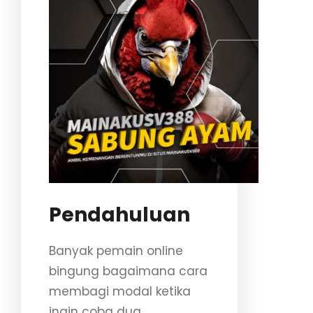
Pendahuluan
Banyak pemain online
bingung bagaimana cara
membagi modal ketika
ingin coba dua