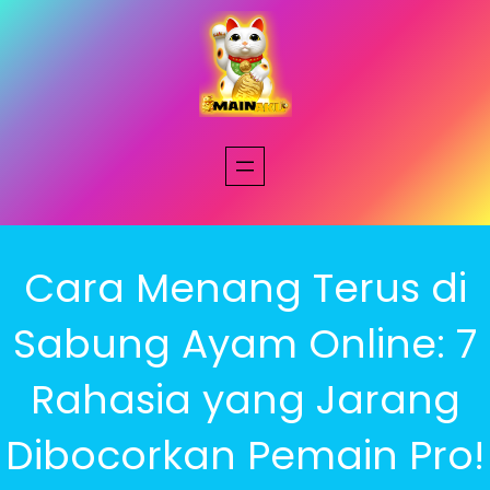
Lewati
ke
konten
Cara Menang Terus di
Sabung Ayam Online: 7
Rahasia yang Jarang
Dibocorkan Pemain Pro!