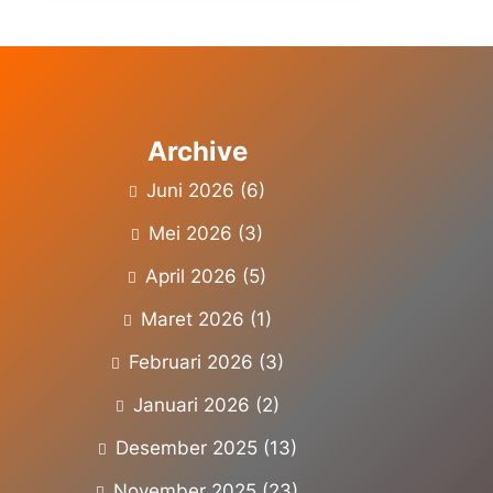
Archive
Juni 2026
(6)
Mei 2026
(3)
April 2026
(5)
Maret 2026
(1)
Februari 2026
(3)
Januari 2026
(2)
Desember 2025
(13)
November 2025
(23)