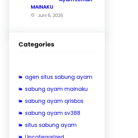
MAINAKU
Juni 6, 2026
Categories
agen situs sabung ayam
sabung ayam mainaku
sabung ayam qrisbos
sabung ayam sv388
situs sabung ayam
Uncategorized