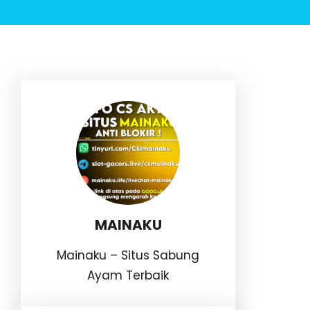
MAINAKU
Mainaku – Situs Sabung
Ayam Terbaik