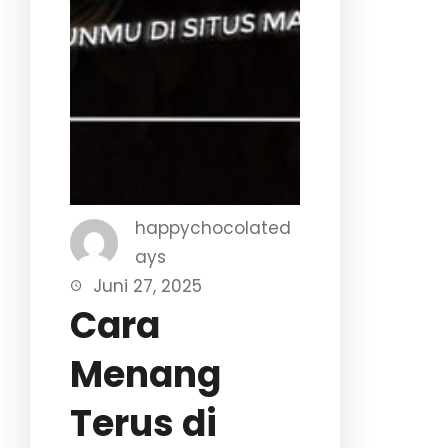
happychocolated
ays
Juni 27, 2025
Cara
Menang
Terus di