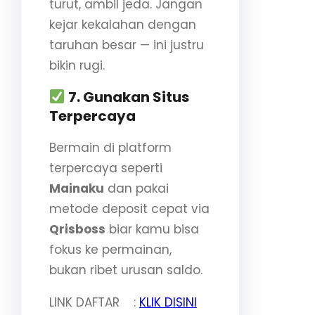
turut, ambil jeda. Jangan
kejar kekalahan dengan
taruhan besar — ini justru
bikin rugi.
7. Gunakan Situs
Terpercaya
Bermain di platform
terpercaya seperti
Mainaku
dan pakai
metode deposit cepat via
Qrisboss
biar kamu bisa
fokus ke permainan,
bukan ribet urusan saldo.
LINK DAFTAR :
KLIK DISINI