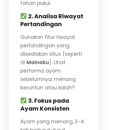
tahan pukul.
2. Analisa Riwayat
Pertandingan
Gunakan fitur riwayat
pertandingan yang
disediakan situs (seperti
di
Mainaku
). Lihat
performa ayam
sebelumnya: menang
beruntun atau kalah?
3. Fokus pada
Ayam Konsisten
Ayam yang menang 3–4