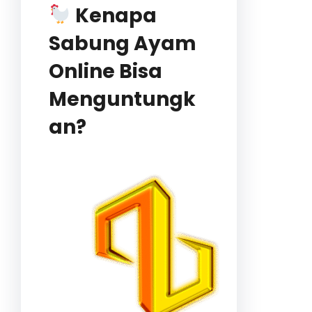
Kenapa
Sabung Ayam
Online Bisa
Menguntungk
an?