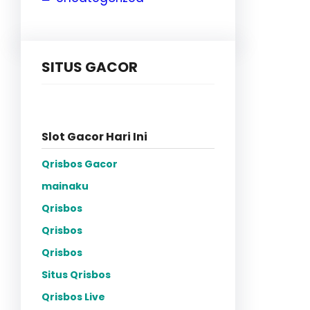
SITUS GACOR
Slot Gacor Hari Ini
Qrisbos Gacor
mainaku
Qrisbos
Qrisbos
Qrisbos
Situs Qrisbos
Qrisbos Live