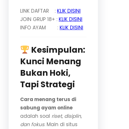
LINK DAFTAR :
KLIK DISINI
JOIN GRUP 18+ :
KLIK DISINI
INFO AYAM :
KLIK DISINI
Kesimpulan:
Kunci Menang
Bukan Hoki,
Tapi Strategi
Cara menang terus di
sabung ayam online
adalah soal
riset, disiplin,
dan fokus
. Main di situs