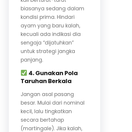
kali berturut-turut
biasanya sedang dalam
kondisi prima. Hindari
ayam yang baru kalah,
kecuali ada indikasi dia
sengaja “dijatuhkan”
untuk strategi jangka
panjang.
4. Gunakan Pola
Taruhan Berkala
Jangan asal pasang
besar. Mulai dari nominal
kecil, lalu tingkatkan
secara bertahap
(martingale). Jika kalah,