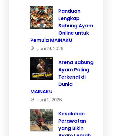
Panduan
Lengkap
Sabung Ayam
Online untuk
Pemula MAINAKU
Juni 19, 2026
Arena Sabung
Ayam Paling
Terkenal di
Dunia
MAINAKU
Juni 11, 2026
Kesalahan
Perawatan
yang Bikin
Ayam Lemah