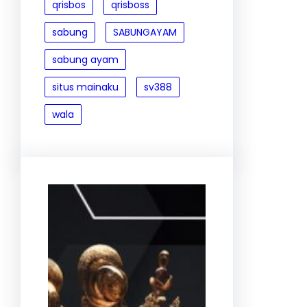
qrisbos
qrisboss
sabung
SABUNGAYAM
sabung ayam
situs mainaku
sv388
wala