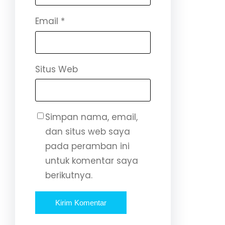
Email
*
Situs Web
Simpan nama, email,
dan situs web saya
pada peramban ini
untuk komentar saya
berikutnya.