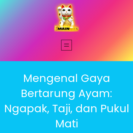
Lewati
ke
konten
Mengenal Gaya
Bertarung Ayam:
Ngapak, Taji, dan Pukul
Mati