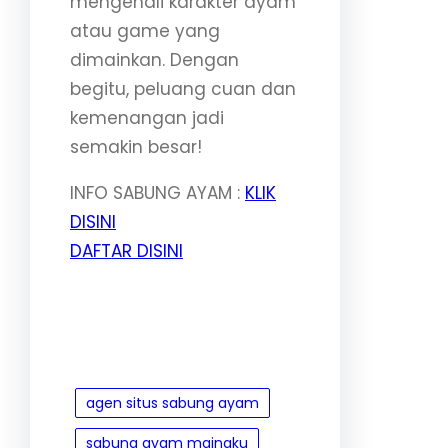
mengenali karakter ayam
atau game yang
dimainkan. Dengan
begitu, peluang cuan dan
kemenangan jadi
semakin besar!
INFO SABUNG AYAM :
KLIK
DISINI
DAFTAR DISINI
agen situs sabung ayam
sabung ayam mainaku