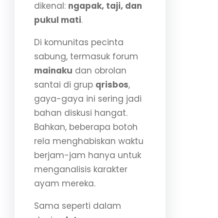
dikenal:
ngapak, taji, dan
pukul mati
.
Di komunitas pecinta
sabung, termasuk forum
mainaku
dan obrolan
santai di grup
qrisbos
,
gaya-gaya ini sering jadi
bahan diskusi hangat.
Bahkan, beberapa botoh
rela menghabiskan waktu
berjam-jam hanya untuk
menganalisis karakter
ayam mereka.
Sama seperti dalam