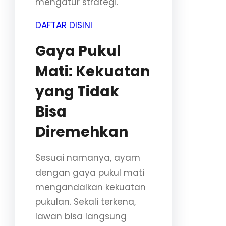
mengatur strategi.
DAFTAR DISINI
Gaya Pukul
Mati: Kekuatan
yang Tidak
Bisa
Diremehkan
Sesuai namanya, ayam
dengan gaya pukul mati
mengandalkan kekuatan
pukulan. Sekali terkena,
lawan bisa langsung