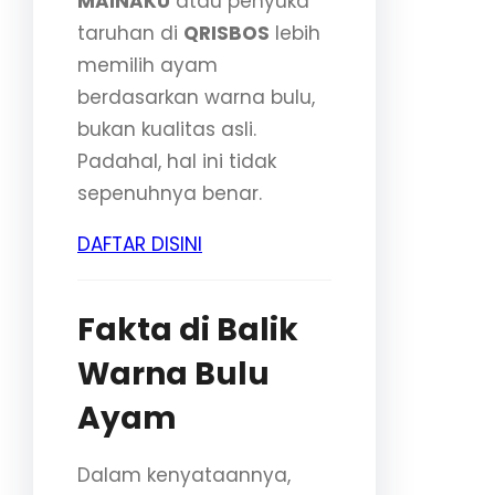
MAINAKU
atau penyuka
taruhan di
QRISBOS
lebih
memilih ayam
berdasarkan warna bulu,
bukan kualitas asli.
Padahal, hal ini tidak
sepenuhnya benar.
DAFTAR DISINI
Fakta di Balik
Warna Bulu
Ayam
Dalam kenyataannya,