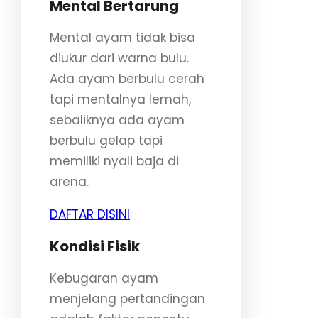
Mental Bertarung
Mental ayam tidak bisa
diukur dari warna bulu.
Ada ayam berbulu cerah
tapi mentalnya lemah,
sebaliknya ada ayam
berbulu gelap tapi
memiliki nyali baja di
arena.
DAFTAR DISINI
Kondisi Fisik
Kebugaran ayam
menjelang pertandingan