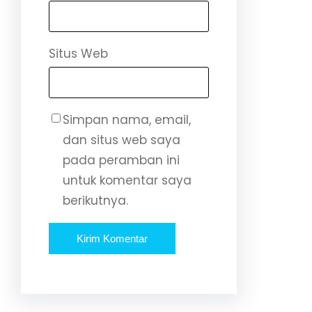
Situs Web
Simpan nama, email,
dan situs web saya
pada peramban ini
untuk komentar saya
berikutnya.