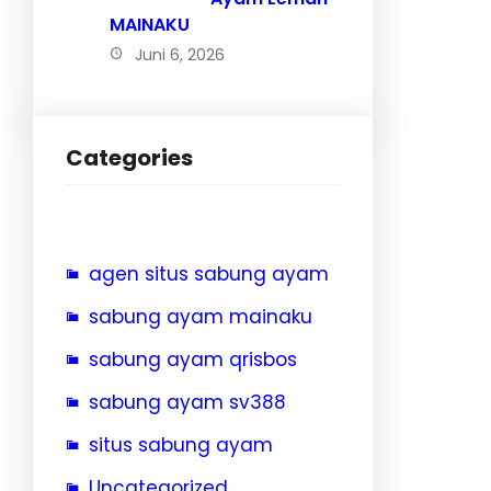
MAINAKU
Juni 6, 2026
Categories
agen situs sabung ayam
sabung ayam mainaku
sabung ayam qrisbos
sabung ayam sv388
situs sabung ayam
Uncategorized