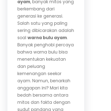
ayam
, banyak mitos yang
berkembang dari
generasi ke generasi.
Salah satu yang paling
sering dibicarakan adalah
soal
warna bulu ayam
.
Banyak penghobi percaya
bahwa warna bulu bisa
menentukan kekuatan
dan peluang
kemenangan seekor
ayam. Namun, benarkah
anggapan ini? Mari kita
bedah bersama antara
mitos dan fakta dengan
sudut pandang yang