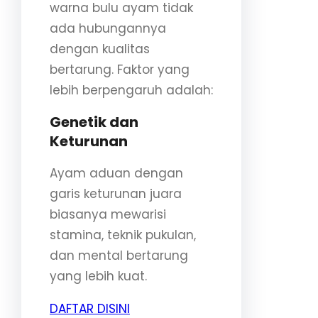
warna bulu ayam tidak
ada hubungannya
dengan kualitas
bertarung. Faktor yang
lebih berpengaruh adalah:
Genetik dan
Keturunan
Ayam aduan dengan
garis keturunan juara
biasanya mewarisi
stamina, teknik pukulan,
dan mental bertarung
yang lebih kuat.
DAFTAR DISINI