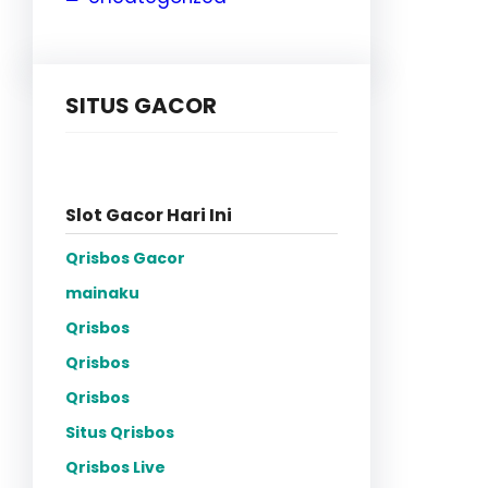
SITUS GACOR
Slot Gacor Hari Ini
Qrisbos Gacor
mainaku
Qrisbos
Qrisbos
Qrisbos
Situs Qrisbos
Qrisbos Live