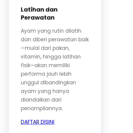
Latihan dan
Perawatan
Ayam yang rutin dilatih
dan diberi perawatan baik
—mulai dari pakan,
vitamin, hingga latihan
fisik—akan memiliki
performa jauh lebih
unggul dibandingkan
ayam yang hanya
diandalkan dari
penampilannya.
DAFTAR DISINI