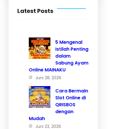
Latest Posts
5 Mengenal
Istilah Penting
dalam
Sabung Ayam
Online MAINAKU
Juni 28, 2026
Cara Bermain
Slot Online di
QRISBOS
dengan
Mudah
Juni 23, 2026