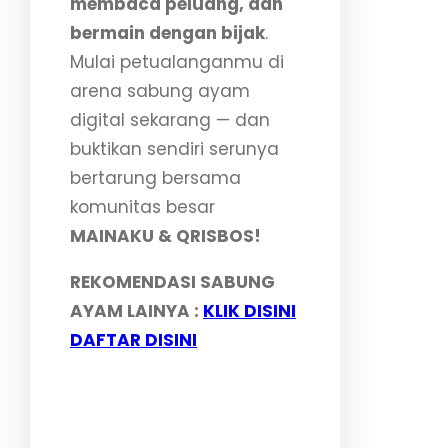
membaca peluang, dan
bermain dengan bijak
.
Mulai petualanganmu di
arena sabung ayam
digital sekarang — dan
buktikan sendiri serunya
bertarung bersama
komunitas besar
MAINAKU & QRISBOS!
REKOMENDASI SABUNG
AYAM LAINYA :
KLIK DISINI
DAFTAR DISINI