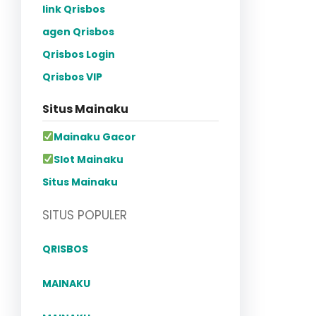
link Qrisbos
agen Qrisbos
Qrisbos Login
Qrisbos VIP
Situs Mainaku
Mainaku Gacor
Slot Mainaku
Situs Mainaku
SITUS POPULER
QRISBOS
MAINAKU