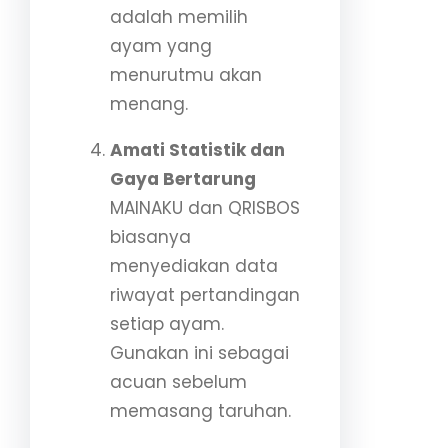
adalah memilih
ayam yang
menurutmu akan
menang.
Amati Statistik dan
Gaya Bertarung
MAINAKU dan QRISBOS
biasanya
menyediakan data
riwayat pertandingan
setiap ayam.
Gunakan ini sebagai
acuan sebelum
memasang taruhan.