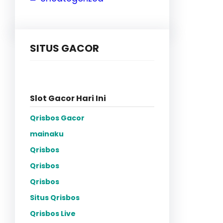
SITUS GACOR
Slot Gacor Hari Ini
Qrisbos Gacor
mainaku
Qrisbos
Qrisbos
Qrisbos
Situs Qrisbos
Qrisbos Live