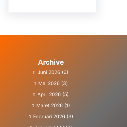
Archive
Juni 2026
(6)
Mei 2026
(3)
April 2026
(5)
Maret 2026
(1)
Februari 2026
(3)