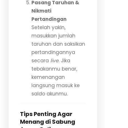
Pasang Taruhan &
Nikmati
Pertandingan
Setelah yakin,
masukkan jumlah
taruhan dan saksikan
pertandingannya
secara
live
. Jika
tebakanmu benar,
kemenangan
langsung masuk ke
saldo akunmu.
Tips Penting Agar
Menang di Sabung